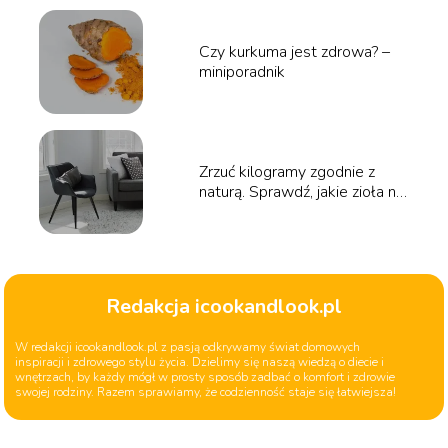
Czy kurkuma jest zdrowa? –
miniporadnik
Zrzuć kilogramy zgodnie z
naturą. Sprawdź, jakie zioła na
odchudzanie wybrać!
Redakcja icookandlook.pl
W redakcji icookandlook.pl z pasją odkrywamy świat domowych
inspiracji i zdrowego stylu życia. Dzielimy się naszą wiedzą o diecie i
wnętrzach, by każdy mógł w prosty sposób zadbać o komfort i zdrowie
swojej rodziny. Razem sprawiamy, że codzienność staje się łatwiejsza!