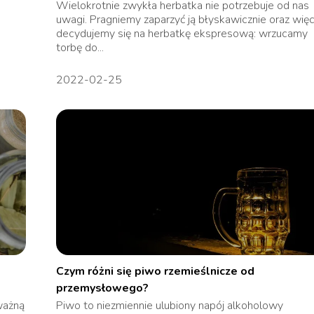
Wielokrotnie zwykła herbatka nie potrzebuje od nas
uwagi. Pragniemy zaparzyć ją błyskawicznie oraz wię
decydujemy się na herbatkę ekspresową: wrzucamy
torbę do...
2022-02-25
Czym różni się piwo rzemieślnicze od
przemysłowego?
ważną
Piwo to niezmiennie ulubiony napój alkoholowy