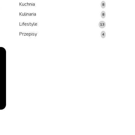
Kuchnia
8
c
Kulinaria
8
Lifestyle
13
Przepisy
4