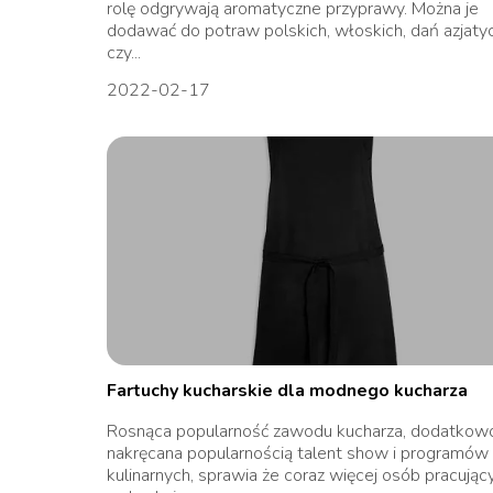
rolę odgrywają aromatyczne przyprawy. Można je
dodawać do potraw polskich, włoskich, dań azjaty
czy...
2022-02-17
Fartuchy kucharskie dla modnego kucharza
Rosnąca popularność zawodu kucharza, dodatkow
nakręcana popularnością talent show i programów
kulinarnych, sprawia że coraz więcej osób pracując