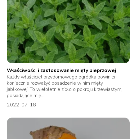
Właściwości i zastosowanie mięty pieprzowej
Każdy właściciel przydomowego ogródka powinien
koniecznie rozważyć posadzenie w nim mięty
jabłkowej. To wieloletnie zioło o pokroju krzewiastym,
posiadające mię...
2022-07-18