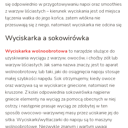
się odpowiednio w przygotowywaniu napoi oraz smoothies
z warzyw liściastych – kierunek wyciskania jest od miejsca
łączenia wałka do jego końca, zatem włókna nie
przesuwają się z niego, natomiast wyciskarka nie odcina się.
Wyciskarka a sokowirówka
Wyciskarka wolnoobrotowa
to narzędzie służące do
uzyskiwania wyciągu z warzyw, owoców, i choćby ziół lub
warzyw liściastych. Jak sama nazwa znaczy, jest to aparat
wolnoobrotowy, lub taki, jaki do osiągnięcia napoju stosuje
małej szybkości napędu. Sok otrzymujemy, kiedy owoce
oraz warzywa są w wyciskarce gniecione, natomiast nie
kruszone. Z kolei odpowiednia sokowirówka najpierw
gniecie elementy na wyciąg za pomocą obecnych w niej
ostrzy, i następnie prasuje wyciąg ze zdobytej w ten
sposób owocowo-warzywnej masy przez uciskanie jej do
sitka. Wyciskarki/wytłaczarki do napoju są to maszyny
wolnoobrotowe. Niezwykle znanym i wartym uwagi