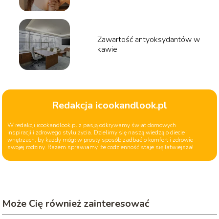
Zawartość antyoksydantów w
kawie
Redakcja icookandlook.pl
W redakcji icookandlook.pl z pasją odkrywamy świat domowych
inspiracji i zdrowego stylu życia. Dzielimy się naszą wiedzą o diecie i
wnętrzach, by każdy mógł w prosty sposób zadbać o komfort i zdrowie
swojej rodziny. Razem sprawiamy, że codzienność staje się łatwiejsza!
Może Cię również zainteresować