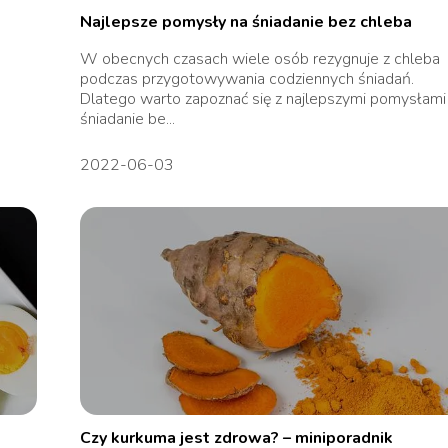
Najlepsze pomysły na śniadanie bez chleba
W obecnych czasach wiele osób rezygnuje z chleba
podczas przygotowywania codziennych śniadań.
Dlatego warto zapoznać się z najlepszymi pomysłami
śniadanie be...
2022-06-03
Czy kurkuma jest zdrowa? – miniporadnik