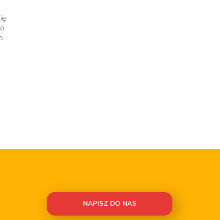
ię
ko
...
NAPISZ DO NAS